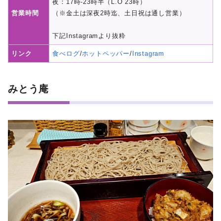
夜：17時-23時半（L.O 23時）
営業時間
（※金土は深夜2時迄、土日祝は通し営業）
下記Instagramより抜粋
リンク
食べログ
/
ホットペッパー
/
Instagram
みとう庵