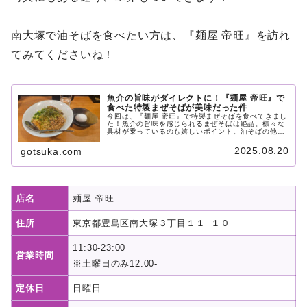
南大塚で油そばを食べたい方は、『麺屋 帝旺』を訪れ
てみてくださいね！
魚介の旨味がダイレクトに！『麺屋 帝旺』で
食べた特製まぜそばが美味だった件
今回は、『麺屋 帝旺』で特製まぜそばを食べてきまし
た！魚介の旨味を感じられるまぜそばは絶品。様々な
具材が乗っているのも嬉しいポイント。油そばの他に
も豊富なメニューが取り揃えられています。南大塚で
油そばを食べたい方は、ぜひこの記事を参考にしてく
2025.08.20
gotsuka.com
ださいね。
店名
麺屋 帝旺
住所
東京都豊島区南大塚３丁目１１−１０
11:30-23:00
営業時間
※土曜日のみ12:00-
定休日
日曜日