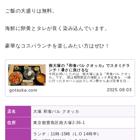
ご飯の大盛りは無料。
海鮮に卵黄とタレが良く染み込んでいます。
豪華なコスパランチを楽しみたい方はぜひ！
南大塚の『和食バル クオッカ』でスタミナラ
ンチ！暑さに負けるな
今回お伺いしたのは、南大塚にある『和食バル クオッ
カ』です。 僕は期間限定の海鮮ユッケ丼定食を、一緒
に行ったタカハシはおろしポン酢からあげ定食を注文
しました。 ご飯の大盛りは無料。そしてご飯の大盛り
がガチです。お茶碗からかなりはみ出していました。
2025.08.03
gotsuka.com
店名
大塚 和食バル クオッカ
住所
東京都豊島区南大塚2-36-1
ランチ：11時-15時（L.O 14時半）