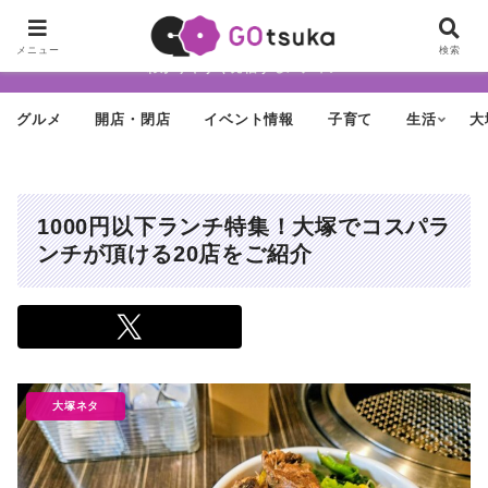
ちょっと怪しげだけど最近どんどん進化する街「大塚」の魅力を面白く・
メニュー
検索
わかりやすく発信するメディア
グルメ
開店・閉店
イベント情報
子育て
生活
大
1000円以下ランチ特集！大塚でコスパラ
ンチが頂ける20店をご紹介
大塚ネタ