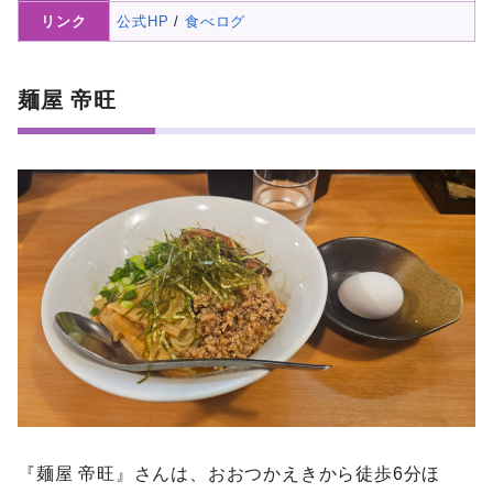
リンク
公式HP
/
食べログ
麺屋 帝旺
『麺屋 帝旺』さんは、おおつかえきから徒歩6分ほ