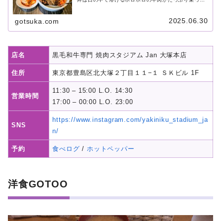
いて、かなり贅沢感があります。しかもライス大盛り
無料。そしてキムチも絶妙な味加減で美味しい。そし
て食後のアイスコーヒーまで最高です。ここには「味
2025.06.30
gotsuka.com
わいに行きたい」牛丼があります。
店名
黒毛和牛専門 焼肉スタジアム Jan 大塚本店
住所
東京都豊島区北大塚２丁目１１−１ ＳＫビル 1F
11:30 – 15:00 L.O. 14:30
営業時間
17:00 – 00:00 L.O. 23:00
https://www.instagram.com/yakiniku_stadium_ja
SNS
n/
予約
食べログ
/
ホットペッパー
洋食GOTOO