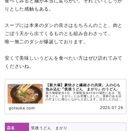
食べてみると麺が本当に柔らかい。それでいてしっか
りとした感触もある。
スープには本来のダシの良さはもちろんのこと、肉と
ごぼう天から出てくるものとも組み合わさって、
唯一無二のダシが爆誕しております。
安くて美味しいうどんを食べたい方はぜひ訪れてみて
くださいね。
【新大塚】豪快さと繊細さの共演。人の心も
包み込む『筑後うどん まがり』のうどん
新大塚駅徒歩1分、大塚駅徒歩10分の場所にある『筑
後うどん まがり』にお邪魔しました。貫禄のある店
の佇まいに感心しながら入店します。注文したのは
「肉ごぼう天うどん」筑後うどんの柔らかいながらも
コシのある麺、出汁のきいたスープは相性抜群。優し
2025.07.26
gotsuka.com
い味に包みこまれ日々の疲れも癒されました。
店名
筑後うどん まがり