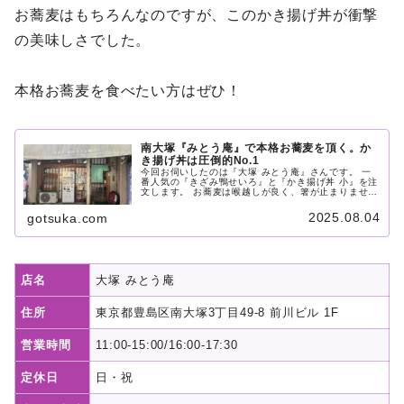
お蕎麦はもちろんなのですが、このかき揚げ丼が衝撃
の美味しさでした。
本格お蕎麦を食べたい方はぜひ！
南大塚『みとう庵』で本格お蕎麦を頂く。か
き揚げ丼は圧倒的No.1
今回お伺いしたのは『大塚 みとう庵』さんです。 一
番人気の『きざみ鴨せいろ』と『かき揚げ丼 小』を注
文します。 お蕎麦は喉越しが良く、箸が止まりませ
ん。 お蕎麦はもちろんなのですが、個人的にはこのか
き揚げ丼が衝撃の美味しさでした。
2025.08.04
gotsuka.com
店名
大塚 みとう庵
住所
東京都豊島区南大塚3丁目49-8 前川ビル 1F
営業時間
11:00-15:00/16:00-17:30
定休日
日・祝