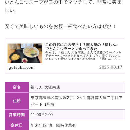
いとんこつスープが口の中でマッチして、非常に美味
しい。
安くて美味しいものをお腹一杯食べたい方はぜひ！
この時代にこの安さ！？南大塚の『福しん』
でとんこつラーメン食べてきた
今回は、『福しん 大塚南店』さんで破格のラーメン＆
半チャーハンセットを食べてきました。安くておいし
いものをお腹いっぱい食べたい時は、『福しん』さん
に駆け込みましょう。リーズナブルで美味しいランチ
を食べたい方必見の記事となっています！
2025.08.17
gotsuka.com
店名
福しん 大塚南店
東京都豊島区南大塚2丁目36-1 都営南大塚二丁目ア
住所
パート 1号棟
営業時間
11:00-22:00
定休日
年末年始 他、臨時休業有