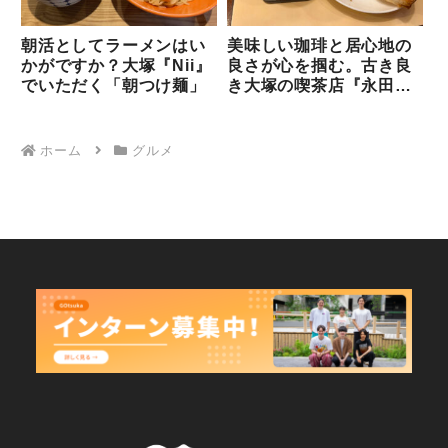
朝活としてラーメンはい
美味しい珈琲と居心地の
かがですか？大塚『Nii』
良さが心を掴む。古き良
でいただく「朝つけ麺」
き大塚の喫茶店『永田珈
琲店』
ホーム
グルメ