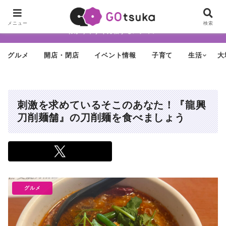
ちょっと怪しげだけど最近どんどん進化する街「大塚」の魅力を面白く・
メニュー
検索
わかりやすく発信するメディア
グルメ
開店・閉店
イベント情報
子育て
生活
大
刺激を求めているそこのあなた！『龍興
刀削麺舗』の刀削麺を食べましょう
グルメ