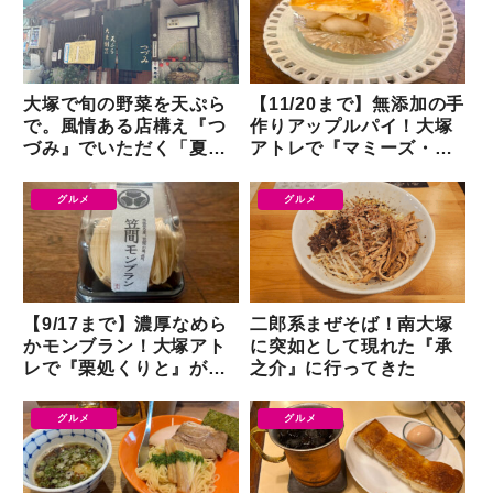
大塚で旬の野菜を天ぷら
【11/20まで】無添加の手
で。風情ある店構え『つ
作りアップルパイ！大塚
づみ』でいただく「夏や
アトレで『マミーズ・ア
さい天ぷら」
ン・スリール』が催事出
店
グルメ
グルメ
【9/17まで】濃厚なめら
二郎系まぜそば！南大塚
かモンブラン！大塚アト
に突如として現れた『承
レで『栗処くりと』が催
之介』に行ってきた
事出店
グルメ
グルメ