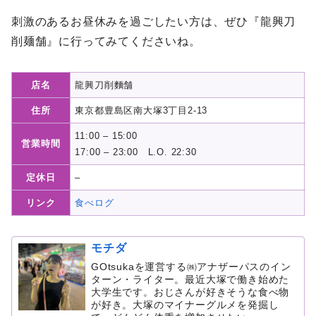
刺激のあるお昼休みを過ごしたい方は、ぜひ『龍興刀
削麺舗』に行ってみてくださいね。
店名
龍興刀削麵舗
住所
東京都豊島区南大塚3丁目2-13
11:00 – 15:00
営業時間
17:00 – 23:00 L.O. 22:30
定休日
–
リンク
食べログ
モチダ
GOtsukaを運営する㈱アナザーパスのイン
ターン・ライター。最近大塚で働き始めた
大学生です。おじさんが好きそうな食べ物
が好き。大塚のマイナーグルメを発掘し