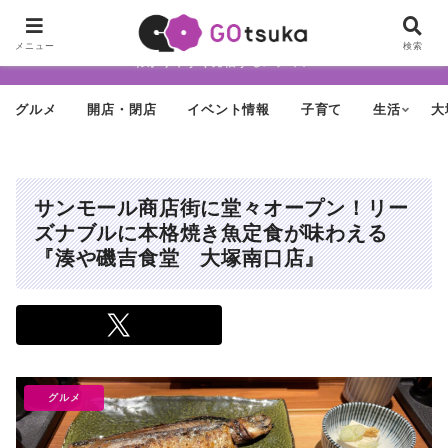
ちょっと怪しげだけど最近どんどん進化する街「大塚」の魅力を面白く・
メニュー
検索
わかりやすく発信するメディア
グルメ
開店・閉店
イベント情報
子育て
生活
大
サンモール商店街に堂々オープン！リー
ズナブルに本格焼き魚定食が味わえる
『湊や磯吉食堂 大塚南口店』
グルメ