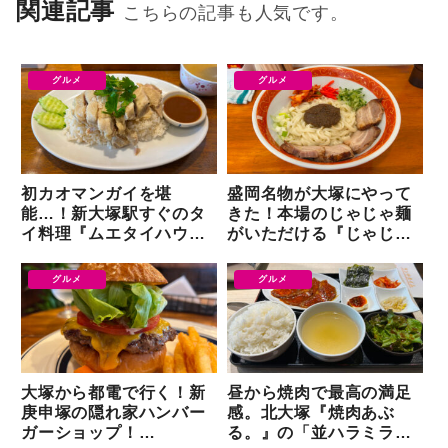
関連記事
こちらの記事も人気です。
グルメ
グルメ
初カオマンガイを堪
盛岡名物が大塚にやって
能…！新大塚駅すぐのタ
きた！本場のじゃじゃ麺
イ料理『ムエタイハウ
がいただける『じゃじゃ
ス』
えもん』が南大塚にオー
プン
グルメ
グルメ
大塚から都電で行く！新
昼から焼肉で最高の満足
庚申塚の隠れ家ハンバー
感。北大塚『焼肉あぶ
ガーショップ！
る。』の「並ハラミラン