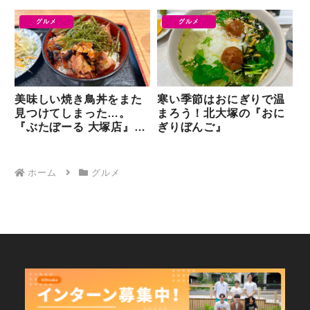
『AMBER PLACE』で
チ」をいただく
肉厚ハンバーガーを楽し
グルメ
グルメ
んできた
美味しい焼き鳥丼をまた
寒い季節はおにぎりで温
見つけてしまった…。
まろう！北大塚の『おに
『ぶたぼーる 大塚店』で
ぎりぼんご』
いただく居酒屋ランチ
ホーム
グルメ