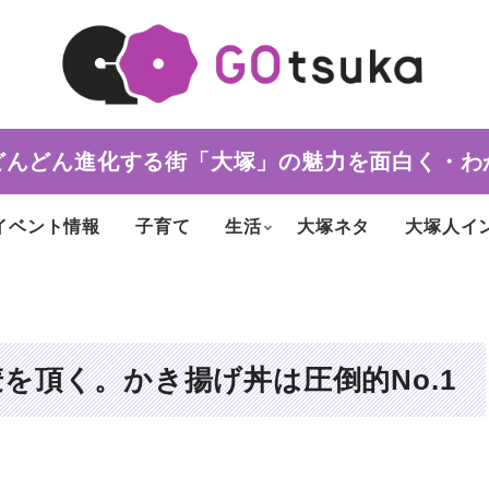
どんどん進化する街「大塚」の魅力を面白く・わ
イベント情報
子育て
生活
大塚ネタ
大塚人イ
を頂く。かき揚げ丼は圧倒的No.1