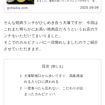
きました。種類の多いランチメニューの中から「並ハ
ラミランチ」を注文しました。ランチセットにはメイ
ンのハラミの他に、ご飯、スープ、サラダやキムチ等
2025.09.08
gotsuka.com
の小皿も付いてきました。肝心のお肉は肉厚がしっか
りとあって食べ応え抜群。平日の昼間から最高のラン
チでした。
そんな焼肉ランチがひしめき合う大塚ですが、今回は
これまた明らかにお高い焼肉店だろうというお店のラ
ンチをいただいてまいりました。
そこでのカルビクッパに一目惚れしましたのでご紹介
させていただきます。
目次
大塚駅南口から歩いてすぐ、高級感溢
れる入り口に誘われる
一度食べたら忘れない、こだわりが詰
まったカルビクッパ