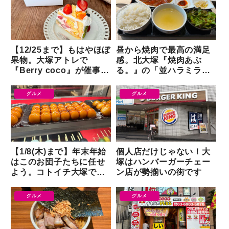
【12/25まで】もはやほぼ
昼から焼肉で最高の満足
果物。大塚アトレで
感。北大塚『焼肉あぶ
『Berry coco』が催事出
る。』の「並ハラミラン
店
チ」をいただく
グルメ
グルメ
【1/8(木)まで】年末年始
個人店だけじゃない！大
はこのお団子たちに任せ
塚はハンバーガーチェー
よう。コトイチ大塚で
ン店が勢揃いの街です
『みたらし庵』が楽しめ
る
グルメ
グルメ