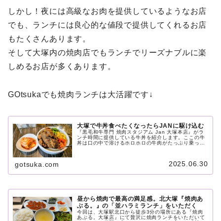
しかし！夜には高級なお肉を提供しているようなお店
でも、ランチには良心的な値段で提供してくれるお店
もたくさんあります。
そして大塚内の焼肉店でもランチでリーズナブルに楽
しめるお店が多くあります。
GOtsukaでも焼肉ランチは大活躍です↓
大塚で牛丼食べたくなったらJANに駆け込む
『黒毛和牛専門 焼肉スタジアム Jan 大塚本店』がラ
ンチ時間に提供している牛丼を紹介します。ここの牛
丼は口の中で溶けるホロホロの牛肉がたっぷり乗って
いて、かなり贅沢感があります。しかもライス大盛り
無料。そしてキムチも絶妙な味加減で美味しい。そし
て食後のアイスコーヒーまで最高です。ここには「味
2025.06.30
gotsuka.com
わいに行きたい」牛丼があります。
昼から焼肉で最高の満足感。北大塚『焼肉あ
ぶる。』の「並ハラミランチ」をいただく
今回は、大塚駅北口から徒歩3分の場所にある『焼肉
あぶる。大塚店』にて贅沢に焼肉ランチをいただいて