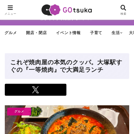
ちょっと怪しげだけど最近どんどん進化する街「大塚」の魅力を面白く・
メニュー
検索
わかりやすく発信するメディア
グルメ
開店・閉店
イベント情報
子育て
生活
大
これぞ焼肉屋の本気のクッパ。大塚駅す
ぐの『一等焼肉』で大満足ランチ
グルメ