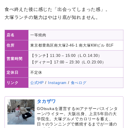
食べ終えた後に感じた「出会ってしまった感」。
大塚ランチの魅力はやはり底が知れません。
店名
一等焼肉
住所
東京都豊島区南大塚2-46-1 南大塚KMビル B1F
【ランチ】11:30 – 15:00（L.O.14:30）
営業時間
【ディナー】17:00 – 23:30（L.O.23:00）
定休日
不定休
リンク
公式HP
/
Instagram
/
食べログ
タカザワ
GOtsukaを運営する㈱アナザーパスインタ
ーン/ライター。大阪出身、上京5年目の大
学院生。大塚グルメでカロリーを蓄え、
日々のランニングで燃焼するまでが一連の