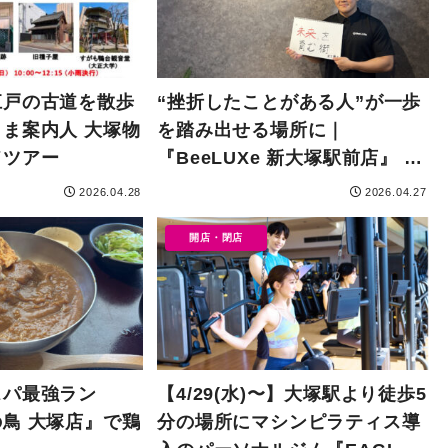
江戸の古道を散歩
“挫折したことがある人”が一歩
ま案内人 大塚物
を踏み出せる場所に｜
ドツアー
『BeeLUXe 新大塚駅前店』 木
下謙志さん
2026.04.28
2026.04.27
開店・閉店
スパ最強ラン
【4/29(水)〜】大塚駅より徒歩5
鳥 大塚店』で鶏
分の場所にマシンピラティス導