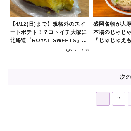
【4/12(日)まで】規格外のスイ
盛岡名物が大
ートポテト！？コトイチ大塚に
本場のじゃじ
北海道『ROYAL SWEETS』が
『じゃじゃえ
出店中
オープン
2026.04.06
次
1
2