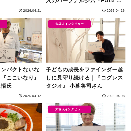
入のパーソナルジム『EAGLE
BASE大塚店』がオープン！
2026.04.21
2026.04.16
ー
大塚人インタビュー
インパクトないな
子どもの成長をファインダー越
｜『ここいなり』
しに見守り続ける｜『コグレス
真悟氏
タジオ』 小暮将司さん
2026.04.12
2026.04.08
大塚人インタビュー