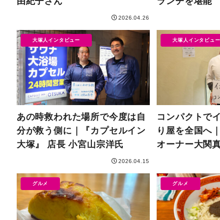
由紀子さん
ランチを堪能
2026.04.26
大塚人インタビュー
大塚人インタビュ
あの時救われた場所で今度は自
コンパクトで
分が救う側に｜『カプセルイン
り屋を全国へ
大塚』 店長 小宮山宗洋氏
オーナー大関
2026.04.15
グルメ
グルメ