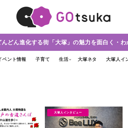
どんどん進化する街「大塚」の魅力を面白く・わ
イベント情報
子育て
生活
大塚ネタ
大塚人イ
大塚人インタビュー