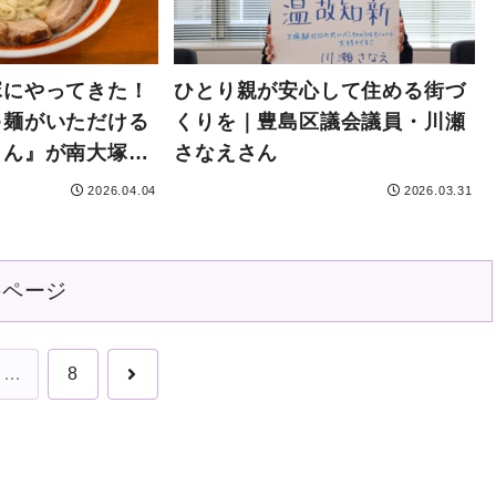
塚にやってきた！
ひとり親が安心して住める街づ
ゃ麺がいただける
くりを｜豊島区議会議員・川瀬
もん』が南大塚に
さなえさん
2026.04.04
2026.03.31
のページ
次
…
8
へ