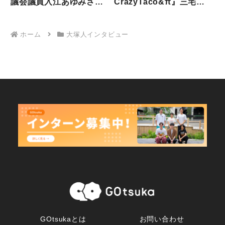
議会議員入江あゆみさん
CrazyTaco&π』三宅裕
の政治活動
重さん
ホーム
大塚人インタビュー
GOtsukaとは
お問い合わせ