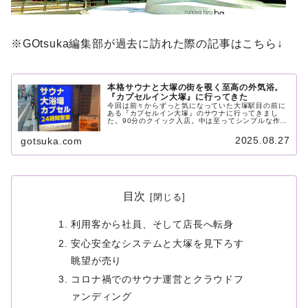
※GOtsuka編集部が過去に訪れた際の記事はこちら↓
本格サウナと大塚の街を覗く至高の外気浴。
『カプセルイン大塚』に行ってきた
今回は前々からずっと気になっていた大塚駅目の前に
ある『カプセルイン大塚』のサウナに行ってきまし
た。90分のクイック入店。中は至ってシンプルな作り
ですが、それが良い。100度を超える本格サウナで汗
を放出し、シャワーで汗を流したら水風呂に入水。そ
2025.08.27
gotsuka.com
のあとは大塚の街を見下ろす外気浴へ。これが最高の
ひとときです。サウナ好きの方必見のサウナでした。
目次
利用客から社員、そして店長へ転身
安心安全なシステムと大塚を見下ろす
眺望が売り
コロナ禍でのサウナ運営とクラウドフ
ァンディング