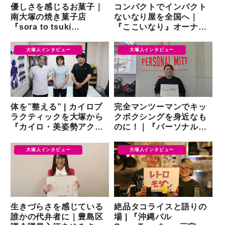
優しさを感じるお菓子｜
コンパクトでインパクト
南大塚の焼き菓子店
ないなり屋を全国へ｜
『sora to tsuki
『ここいなり』オーナー
nookashi no ouchi』の
大関真悟氏
店づくり
大塚人インタビュー
大塚人インタビュー
体を”整える” | カイロプ
完全マンツーマンでキッ
ラクティックを大塚から
クボクシングを身近なも
『カイロ・美姿勢アクタ
のに！｜『パーソナルミ
ー』
ット 大塚店』中川竜斗さ
ん
大塚人インタビュー
大塚人インタビュー
生きづらさを感じている
絶品タコライスと語りの
誰かの代弁者に｜豊島区
場 | 『沖縄バル