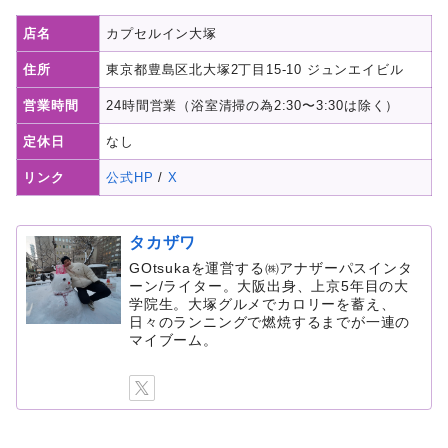
店名
カプセルイン大塚
住所
東京都豊島区北大塚2丁目15-10 ジュンエイビル
営業時間
24時間営業（浴室清掃の為2:30〜3:30は除く）
定休日
なし
リンク
公式HP
/
X
タカザワ
GOtsukaを運営する㈱アナザーパスインタ
ーン/ライター。大阪出身、上京5年目の大
学院生。大塚グルメでカロリーを蓄え、
日々のランニングで燃焼するまでが一連の
マイブーム。