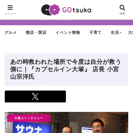
ちょっと怪しげだけど最近どんどん進化する街「大塚」の魅力を面白く・
メニュー
検索
わかりやすく発信するメディア
グルメ
開店・閉店
イベント情報
子育て
生活
大
あの時救われた場所で今度は自分が救う
側に｜『カプセルイン大塚』 店長 小宮
山宗洋氏
大塚人インタビュー