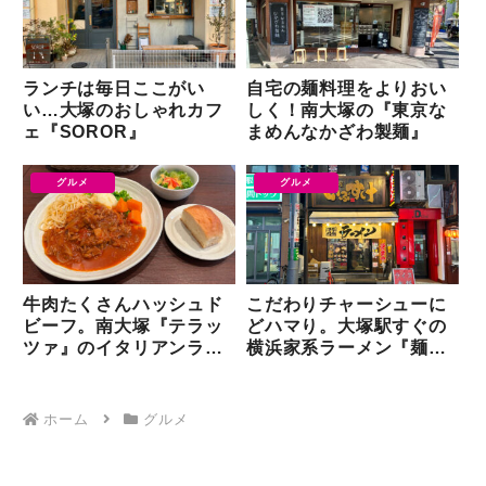
ランチは毎日ここがい
自宅の麺料理をよりおい
い…大塚のおしゃれカフ
しく！南大塚の『東京な
ェ『SOROR』
まめんなかざわ製麺』
グルメ
グルメ
牛肉たくさんハッシュド
こだわりチャーシューに
ビーフ。南大塚『テラッ
どハマり。大塚駅すぐの
ツァ』のイタリアンラン
横浜家系ラーメン『麺屋
チ
いぶすけ』
ホーム
グルメ