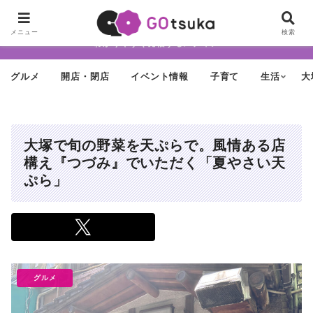
ちょっと怪しげだけど最近どんどん進化する街「大塚」の魅力を面白く・
メニュー
検索
わかりやすく発信するメディア
グルメ
開店・閉店
イベント情報
子育て
生活
大
大塚で旬の野菜を天ぷらで。風情ある店
構え『つづみ』でいただく「夏やさい天
ぷら」
グルメ