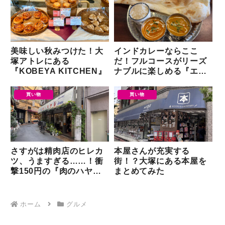
美味しい秋みつけた！大
インドカレーならここ
塚アトレにある
だ！フルコースがリーズ
『KOBEYA KITCHEN』
ナブルに楽しめる『エス
ニックダイニングじゃぽ
ん』さん【大塚】
買い物
買い物
さすがは精肉店のヒレカ
本屋さんが充実する
ツ、うますぎる……！衝
街！？大塚にある本屋を
撃150円の『肉のハヤ
まとめてみた
シ』「一口ヒレカツ」
【大塚】
ホーム
グルメ