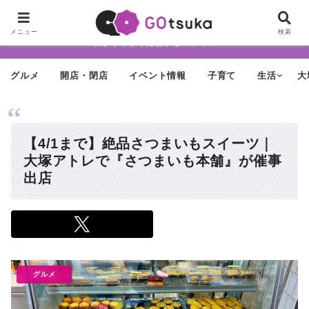
ちょっと怪しげだけど最近どんどん進化する街「大塚」の魅力を面白く・
メニュー
検索
わかりやすく発信するメディア
グルメ
開店・閉店
イベント情報
子育て
生活
大
【4/1まで】絶品さつまいもスイーツ｜
大塚アトレで『さつまいも本舗』が催事
出店
グルメ