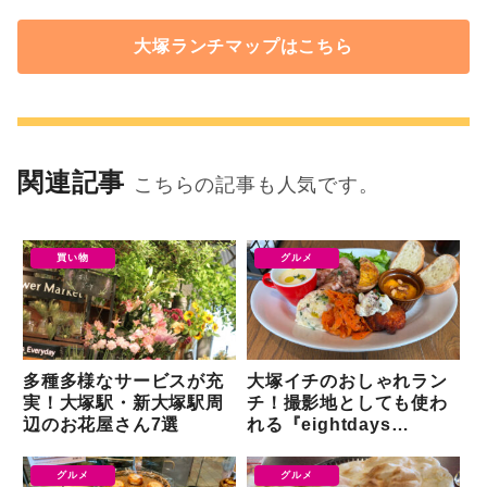
大塚ランチマップはこちら
関連記事
こちらの記事も人気です。
買い物
グルメ
多種多様なサービスが充
大塚イチのおしゃれラン
実！大塚駅・新大塚駅周
チ！撮影地としても使わ
辺のお花屋さん7選
れる『eightdays
dinning』
グルメ
グルメ