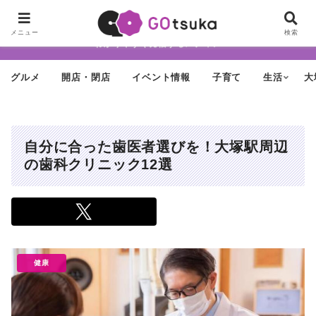
ちょっと怪しげだけど最近どんどん進化する街「大塚」の魅力を面白く・
メニュー
検索
わかりやすく発信するメディア
グルメ
開店・閉店
イベント情報
子育て
生活
大
自分に合った歯医者選びを！大塚駅周辺
の歯科クリニック12選
健康