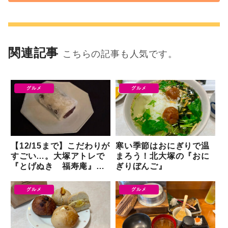
関連記事
こちらの記事も人気です。
グルメ
グルメ
【12/15まで】こだわりが
寒い季節はおにぎりで温
すごい…。大塚アトレで
まろう！北大塚の『おに
『とげぬき 福寿庵』が
ぎりぼんご』
催事出店
グルメ
グルメ