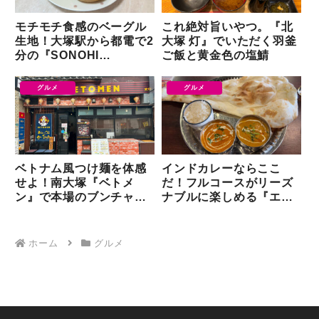
モチモチ食感のベーグル
これ絶対旨いやつ。『北
生地！大塚駅から都電で2
大塚 灯』でいただく羽釜
分の『SONOHI
ご飯と黄金色の塩鯖
BAGLE』に行ってきた
グルメ
グルメ
ベトナム風つけ麺を体感
インドカレーならここ
せよ！南大塚『ベトメ
だ！フルコースがリーズ
ン』で本場のブンチャー
ナブルに楽しめる『エス
をいただく
ニックダイニングじゃぽ
ん』さん【大塚】
ホーム
グルメ