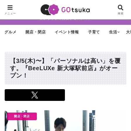
ちょっと怪しげだけど最近どんどん進化する街「大塚」の魅力を面白く・
メニュー
検索
わかりやすく発信するメディア
グルメ
開店・閉店
イベント情報
子育て
生活
大
【3/5(木)〜】「パーソナルは高い」を覆
す。『BeeLUXe 新大塚駅前店』がオー
プン！
開店・閉店