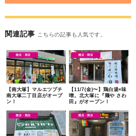
関連記事
こちらの記事も人気です。
開店・閉店
開店・閉店
【南大塚】マルエツプチ
【11/7(金)〜】鶏白湯×味
南大塚二丁目店がオープ
噌。北大塚に『麺や さわ
ン！
田』がオープン！
開店・閉店
開店・閉店