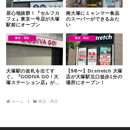
居心地抜群！『セルフカ
南大塚にミャンマー食品
フェ』東京一号店が大塚
のスーパーができるみた
駅前にオープン
い
開店・閉店
開店・閉店
大塚駅の改札を出てす
【9/6〜】Dr.stretch 大塚
ぐ。『GODIVA GO！大
店が大塚駅北口徒歩1分の
塚ステーション店』が閉
場所にオープン！
店してしまったようで
す……
ホーム
開店・閉店