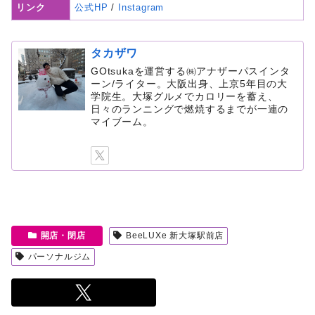
リンク
公式HP
/
Instagram
タカザワ
GOtsukaを運営する㈱アナザーパスインタ
ーン/ライター。大阪出身、上京5年目の大
学院生。大塚グルメでカロリーを蓄え、
日々のランニングで燃焼するまでが一連の
マイブーム。
開店・閉店
BeeLUXe 新大塚駅前店
パーソナルジム