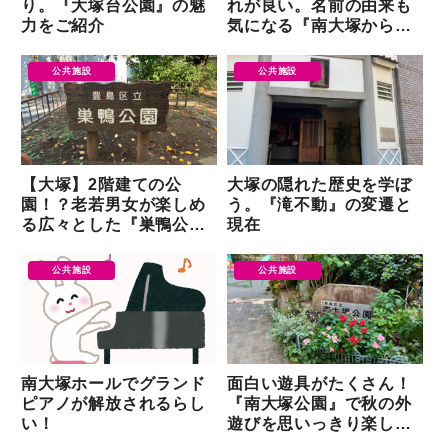
り。『大塚台公園』の魅
れが良い。名前の由来も
力をご紹介
気になる『南大塚からた
ち公園』
公共施設
公共施設
【大塚】2階建ての公
大塚の隠れた歴史を学ぼ
園！？老若男女が楽しめ
う。『滝不動』の変遷と
る広々とした『巣鴨公
現在
園』
公共施設
公共施設
南大塚ホールでグランド
面白い遊具がたくさん！
ピアノが解放されるらし
『南大塚公園』で秋の外
い！
遊びを思いっきり楽しも
う