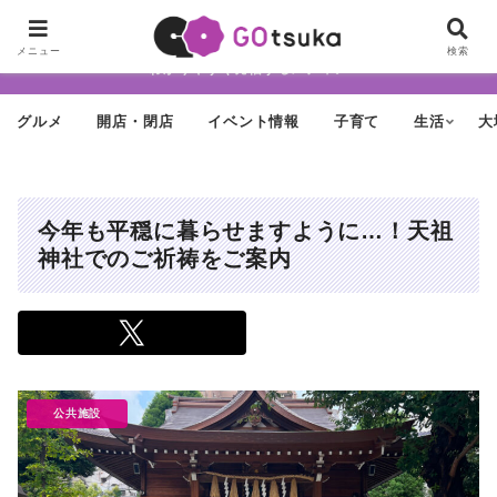
ちょっと怪しげだけど最近どんどん進化する街「大塚」の魅力を面白く・
メニュー
検索
わかりやすく発信するメディア
グルメ
開店・閉店
イベント情報
子育て
生活
大
今年も平穏に暮らせますように…！天祖
神社でのご祈祷をご案内
公共施設