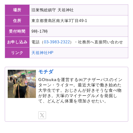
場所
旧巣鴨総鎮守 天祖神社
住所
東京都豊島区南大塚3丁目49-1
受付時間
9時-17時
お申し込み
電話（
03-3983-2322
）・社務所へ直接問い合わせ
リンク
天祖神社HP
モチダ
GOtsukaを運営する㈱アナザーパスのイン
ターン・ライター。最近大塚で働き始めた
大学生です。おじさんが好きそうな食べ物
が好き。大塚のマイナーグルメを発掘し
て、どんどん体重を増加させたい。