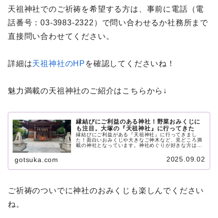
天祖神社でのご祈祷を希望する方は、事前に電話（電
話番号：03-3983-2322）で問い合わせるか社務所まで
直接問い合わせてください。
詳細は
天祖神社のHP
を確認してくださいね！
魅力満載の天祖神社のご紹介はこちらから↓
縁結びにご利益のある神社！野菜おみくじに
も注目。大塚の『天祖神社』に行ってきた
縁結びにご利益がある『天祖神社』に行ってきまし
た！面白いおみくじや大きなご神木など、見どころ満
載の神社となっています。神社めぐりが好きな方は、
ぜひこの記事を参考にしてください。
2025.09.02
gotsuka.com
ご祈祷のついでに神社のおみくじも楽しんでください
ね。