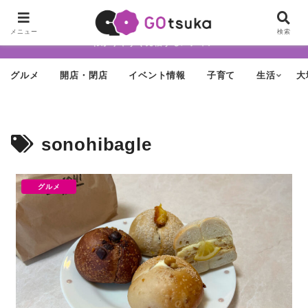
ちょっと怪しげだけど最近どんどん進化する街「大塚」の魅力を面白く・
メニュー
検索
わかりやすく発信するメディア
グルメ
開店・閉店
イベント情報
子育て
生活
大
sonohibagle
グルメ