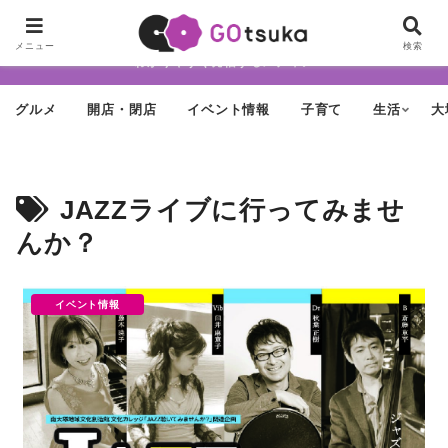
ちょっと怪しげだけど最近どんどん進化する街「大塚」の魅力を面白く・
メニュー
検索
わかりやすく発信するメディア
グルメ
開店・閉店
イベント情報
子育て
生活
大
JAZZライブに行ってみませ
んか？
イベント情報