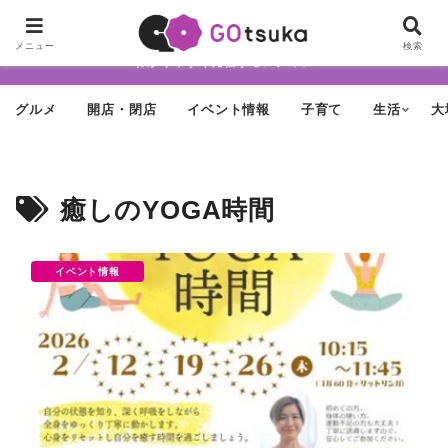
ちょっと怪しげだけど最近どんどん進化する街「大塚」の魅力を面白く・
メニュー
検索
わかりやすく発信するメディア
グルメ
開店・閉店
イベント情報
子育て
生活
大
癒しのYOGA時間
イベント情報