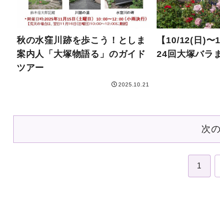
秋の水窪川跡を歩こう！としま
【10/12(日)〜
案内人「大塚物語る」のガイド
24回大塚バラ
ツアー
2025.10.21
次
1