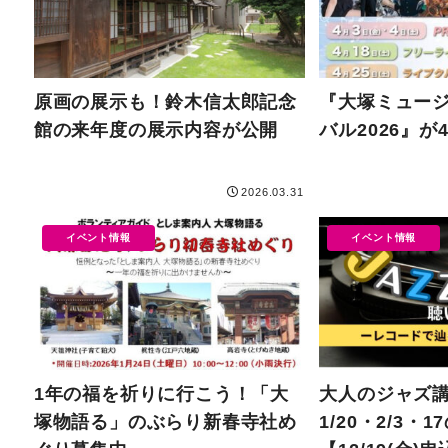
原画の展示も！鈴木信太郎記念
『大塚ミュー
館の来年度の展示内容が公開
バル2026』が
2026.03.31
イベント情報
イベント情報
1年の福を祈りに行こう！「大
大人のジャズ
塚物語る」のぶらり新春寺社め
1/20・2/3・