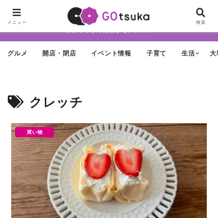
ちょっと怪しげだけど最近どんどん進化する街「大塚」の魅力を面白く・
メニュー
検索
わかりやすく発信するメディア
グルメ
開店・閉店
イベント情報
子育て
生活
大
クレッチ
買い物