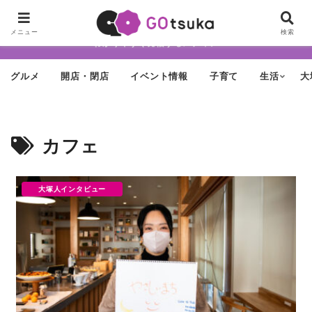
ちょっと怪しげだけど最近どんどん進化する街「大塚」の魅力を面白く・
メニュー
検索
わかりやすく発信するメディア
グルメ
開店・閉店
イベント情報
子育て
生活
大
カフェ
大塚人インタビュー