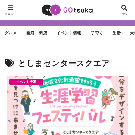
ちょっと怪しげだけど最近どんどん進化する街「大塚」の魅力を面白く・
メニュー
検索
わかりやすく発信するメディア
グルメ
開店・閉店
イベント情報
子育て
生活
大
としまセンタースクエア
イベント情報