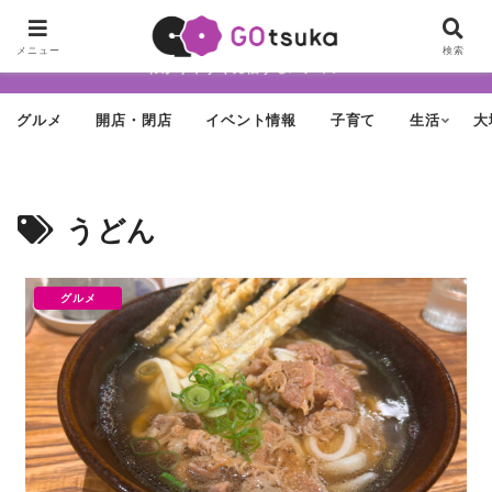
ちょっと怪しげだけど最近どんどん進化する街「大塚」の魅力を面白く・
メニュー
検索
わかりやすく発信するメディア
グルメ
開店・閉店
イベント情報
子育て
生活
大
うどん
グルメ