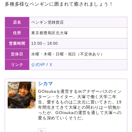
多種多様なペンギンに囲まれて癒されましょう！
店名
ペンギン堂雑貨店
住所
東京都豊島区北大塚
営業時間
13:00 – 18:00
定休日
水曜・木曜・日曜・祝日（不定休あり）
リンク
公式HP
/
X
シカマ
GOtsukaを運営する㈱アナザーパスのイン
ターン・ライター。大塚で働く大学二年
生。愛するものは二次元に置いてきた。19
年間生きてきて大塚との関わりは一切無か
ったが、GOtsukaの運営を通して大塚への
愛も深めていくそうだ。