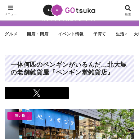
ちょっと怪しげだけど最近どんどん進化する街「大塚」の魅力を面白く・
メニュー
検索
わかりやすく発信するメディア
グルメ
開店・閉店
イベント情報
子育て
生活
大
一体何匹のペンギンがいるんだ…北大塚
の老舗雑貨屋『ペンギン堂雑貨店』
買い物