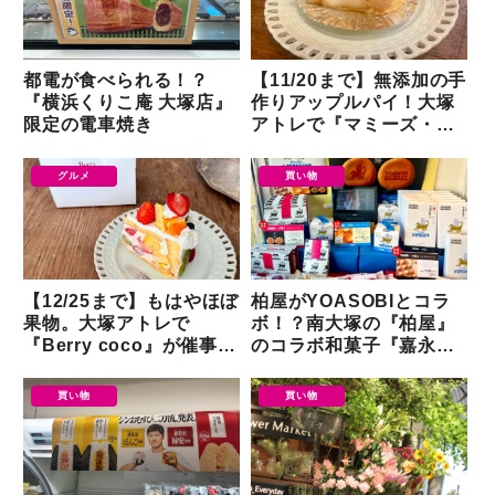
都電が食べられる！？
【11/20まで】無添加の手
『横浜くりこ庵 大塚店』
作りアップルパイ！大塚
限定の電車焼き
アトレで『マミーズ・ア
ン・スリール』が催事出
店
グルメ
買い物
【12/25まで】もはやほぼ
柏屋がYOASOBIとコラ
果物。大塚アトレで
ボ！？南大塚の『柏屋』
『Berry coco』が催事出
のコラボ和菓子『嘉永
店
餅』
買い物
買い物