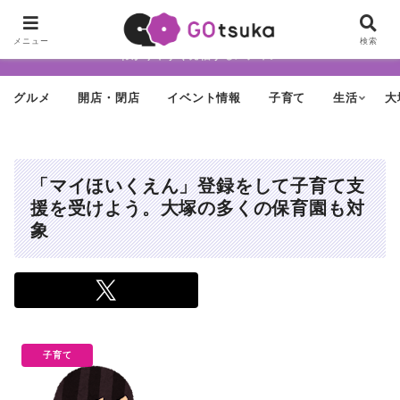
ちょっと怪しげだけど最近どんどん進化する街「大塚」の魅力を面白く・
メニュー
検索
わかりやすく発信するメディア
グルメ
開店・閉店
イベント情報
子育て
生活
大
「マイほいくえん」登録をして子育て支
援を受けよう。大塚の多くの保育園も対
象
子育て