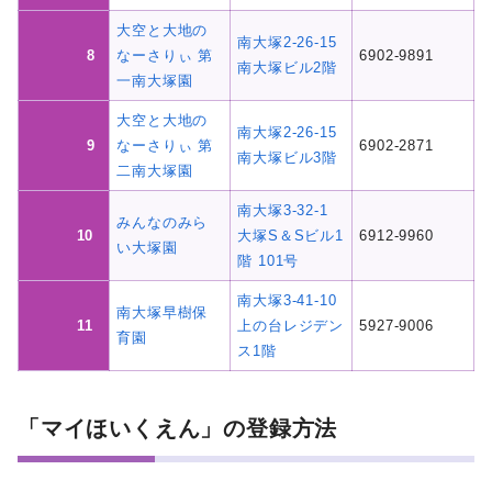
大空と大地の
南大塚2-26-15
8
なーさりぃ 第
6902-9891
南大塚ビル2階
一南大塚園
大空と大地の
南大塚2-26-15
9
なーさりぃ 第
6902-2871
南大塚ビル3階
二南大塚園
南大塚3-32-1
みんなのみら
10
大塚S＆Sビル1
6912-9960
い大塚園
階 101号
南大塚3-41-10
南大塚早樹保
11
上の台レジデン
5927-9006
育園
ス1階
「マイほいくえん」の登録方法