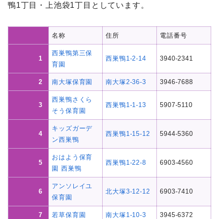
鴨1丁目・上池袋1丁目としています。
名称
住所
電話番号
西巣鴨第三保
1
西巣鴨1-2-14
3940-2341
育園
2
南大塚保育園
南大塚2-36-3
3946-7688
西巣鴨さくら
3
西巣鴨1-1-13
5907-5110
そう保育園
キッズガーデ
4
西巣鴨1-15-12
5944-5360
ン西巣鴨
おはよう保育
5
西巣鴨1-22-8
6903-4560
園 西巣鴨
アンソレイユ
6
北大塚3-12-12
6903-7410
保育園
7
若草保育園
南大塚1-10-3
3945-6372