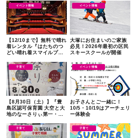
イベント情報
イベント情報
【12/10まで】無料で晴れ
大塚にお住まいのご家族
着レンタル『はたちのつ
必見！2026年最初の区民
どい晴れ着スマイルプロ
スキースクールが開催
ジェクト』
子育て
イベント情報
【8月30日（土）】『豊
お子さんとご一緒に！
島区認可保育園 大空と大
10/5・10/19はアーチェリ
地のなーさりぃ第一・第
ー体験会
二南大塚園』で夏祭りが
開催されるようです
子育て
子育て