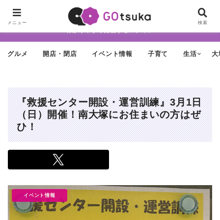
ちょっと怪しげだけど最近どんどん進化する街「大塚」の魅力を面白く・
メニュー
検索
わかりやすく発信するメディア
グルメ
開店・閉店
イベント情報
子育て
生活
大
『救援センター開設・運営訓練』3月1日
（日）開催！南大塚にお住まいの方はぜ
ひ！
イベント情報