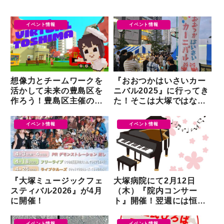
イベント情報
イベント情報
想像力とチームワークを
『おおつかはいさいカー
活かして未来の豊島区を
ニバル2025』に行ってき
作ろう！豊島区主催の
た！そこは大塚ではなく
『バーチャルとしま』ゲ
沖縄だった
ーム制作体験
イベント情報
イベント情報
『大塚ミュージックフェ
大塚病院にて2月12日
スティバル2026』が4月
（木）『院内コンサー
に開催！
ト』開催！翌週には恒例
の公開講座も！
イベント情報
イベント情報