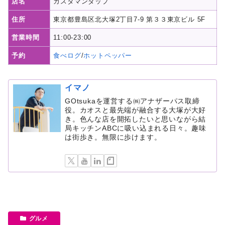
店名
カスタマンダップ
住所
東京都豊島区北大塚2丁目7-9 第３３東京ビル 5F
営業時間
11:00-23:00
予約
食べログ
/
ホットペッパー
イマノ
GOtsukaを運営する㈱アナザーパス取締
役。カオスと最先端が融合する大塚が大好
き。色んな店を開拓したいと思いながら結
局キッチンABCに吸い込まれる日々。趣味
は街歩き。無限に歩けます。
グルメ