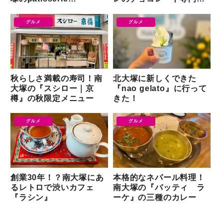
Couleur（パティスリー
『デジレー』
クルール）でパンとお菓
グルメ
グルメ
子をテイクアウト
秋らしさ満載の寿司！南
北大塚に新しくできた
大塚の『スシロー｜京
『nao gelato』に行って
樽』の秋限定メニュー
きた！
グルメ
グルメ
創業30年！？南大塚にあ
本格的なネパール料理！
るレトロで渋いカフェ
南大塚の『バッティ ラ
『ラシン』
ーケ』の三種のカレー