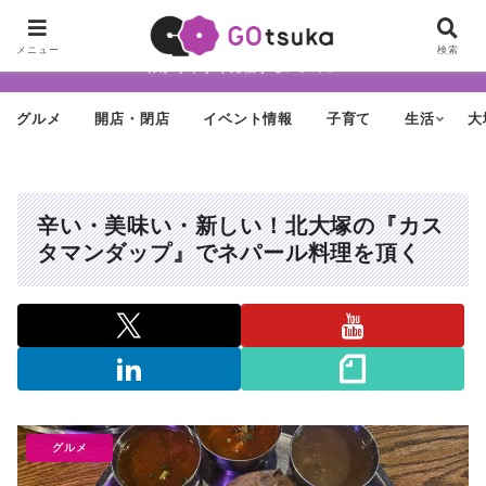
ちょっと怪しげだけど最近どんどん進化する街「大塚」の魅力を面白く・
メニュー
検索
わかりやすく発信するメディア
グルメ
開店・閉店
イベント情報
子育て
生活
大
辛い・美味い・新しい！北大塚の『カス
タマンダップ』でネパール料理を頂く
グルメ