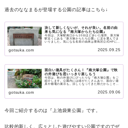
過去のななまるが登場する公園の記事はこちら↓
決して新しくないが、それが良い。名前の由
来も気になる『南大塚からたち公園』
今回は、大塚駅南口から10分ほど歩いた場所、新大塚
駅近くにある『新大塚からたち公園』に足を運んでま
いりました。気になる名前の由来は豊島区公式HPによ
るととある童謡だそうです。それでは公園の中へ。中
には敷地の3割ほどの場所に遊具が密集しています。
2025.09.25
gotsuka.com
一昔前から使われてきたであろう歴史を感じさせる遊
具でとても良かったです。近くに行った際にはぜひ足
を運んでみてください。
面白い遊具がたくさん！『南大塚公園』で秋
の外遊びを思いっきり楽しもう
今回は、秋の外遊びにぴったりな『南大塚公園』をご
紹介します。公園内には緑がたくさんあり、面白い遊
具や都電の展示も。涼しくなってきた秋だからこそ遊
びに行きたいですね。『南大塚公園』の魅力について
たっぷりご紹介していますので、ぜひご覧ください。
2025.09.06
gotsuka.com
今回ご紹介するのは『上池袋東公園』です。
比較的新しく、広々とした遊びやすい公園ですのでぜ