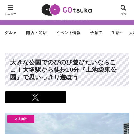
ちょっと怪しげだけど最近どんどん進化する街「大塚」の魅力を面白く・
メニュー
検索
わかりやすく発信するメディア
グルメ
開店・閉店
イベント情報
子育て
生活
大
大きな公園でのびのび遊びたいならこ
こ！大塚駅から徒歩10分『上池袋東公
園』で思いっきり遊ぼう
公共施設