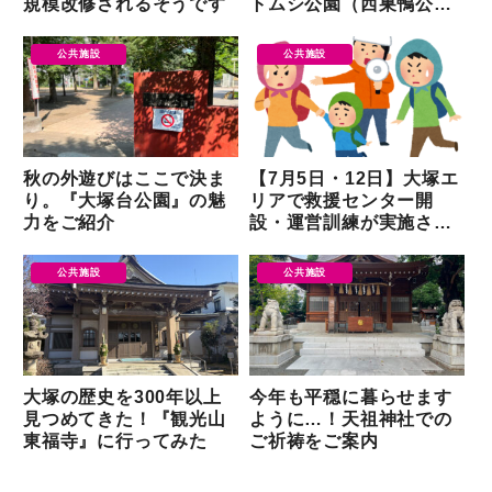
規模改修されるそうです
トムシ公園（西巣鴨公
園）』を調査してきた
公共施設
公共施設
秋の外遊びはここで決ま
【7月5日・12日】大塚エ
り。『大塚台公園』の魅
リアで救援センター開
力をご紹介
設・運営訓練が実施され
ます
公共施設
公共施設
大塚の歴史を300年以上
今年も平穏に暮らせます
見つめてきた！『観光山
ように…！天祖神社での
東福寺』に行ってみた
ご祈祷をご案内