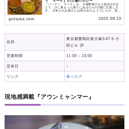
ィ ラーケ』の三種のカレー
『バッティ ラーケ』は、大塚駅南口から徒歩2分ほ
どで、少し奥まった通りにあるビルの2階に位置しま
す。 日本人のお客さんは私のみのようでしたが、気さ
くな店員さんのおかげで何の抵抗もなく入店できまし
た。 今回は、3種類ものカレーを食べれる『スペシャ
2025.08.10
gotsuka.com
ルセット』を注文し、チキンカレーと野菜カレーを選
択しました。
東京都豊島区南大塚3-47-5 小
住所
田ビル 2F
営業時間
11:00 – 23:00
定休日
–
リンク
食べログ
現地感満載『アウンミャンマー』