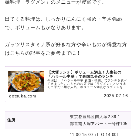
麺料理「ラグメン」のメニューが豊富です。
出てくる料理は、しっかりにんにく強め・辛さ強め
で、ボリュームもかなりあります。
ガッツリスタミナ系が好きな方や辛いものが得意な方
はこちらの記事をご参考までに！
【大塚ランチ】ボリューム満点！人生初の
「ハラール中華」で異国気分のランチ
今回は、『ハラール中華 食遇・桜蘭』でランチを食べ
てきました。こちらのお店では「ラグメン」という太
くて平たい麺が人気。ボリューム満点なラグメンを食
べて、異国気分を味わうことが出来ます。いつもとは
違うランチが食べたい方は、こちらの記事を参考にし
2025.07.16
gotsuka.com
てくださいね。
東京都豊島区南大塚2-36-1
住所
都営南大塚アパート一号棟105
11:00-15:00（L.O 14:00）