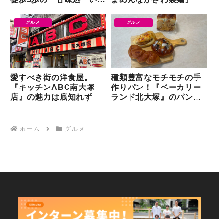
ぷく亭』
グルメ
グルメ
愛すべき街の洋食屋。
種類豊富なモチモチの手
『キッチンABC南大塚
作りパン！『ベーカリー
店』の魅力は底知れず
ランド北大塚』のパンを
買ってきた
ホーム
グルメ