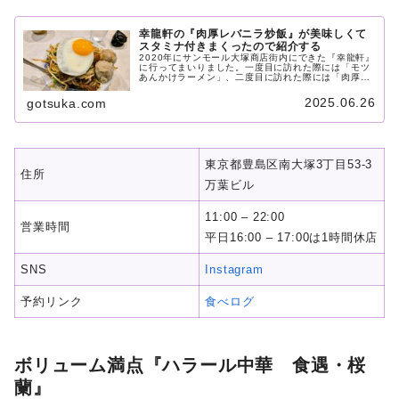
幸龍軒の『肉厚レバニラ炒飯』が美味しくて
スタミナ付きまくったので紹介する
2020年にサンモール大塚商店街内にできた『幸龍軒』
に行ってまいりました。一度目に訪れた際には「モツ
あんかけラーメン」、二度目に訪れた際には「肉厚レ
バニラ炒飯」をいただきました。今回いただいた「肉
厚レバニラ炒飯」はこれでもかというくらいにレバニ
2025.06.26
gotsuka.com
ラが敷き詰められておりとても美味しいです。今後は
『幸龍軒』の豊富なメニューを制覇していきたいと思
います。
東京都豊島区南大塚3丁目53-3
住所
万葉ビル
11:00 – 22:00
営業時間
平日16:00 – 17:00は1時間休店
SNS
Instagram
予約リンク
食べログ
ボリューム満点『ハラール中華 食遇・桜
蘭』