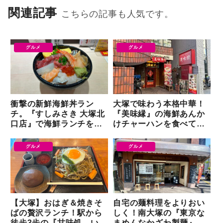
関連記事
こちらの記事も人気です。
グルメ
グルメ
衝撃の新鮮海鮮丼ラン
大塚で味わう本格中華！
チ。『すしみさき 大塚北
『美味縁』の海鮮あんか
口店』で海鮮ランチをい
けチャーハンを食べてき
ただく
た
グルメ
グルメ
【大塚】おはぎ＆焼きそ
自宅の麺料理をよりおい
ばの贅沢ランチ！駅から
しく！南大塚の『東京な
徒歩3歩の『甘味処 いっ
まめんなかざわ製麺』