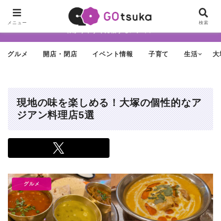
ちょっと怪しげだけど最近どんどん進化する街「大塚」の魅力を面白く・
メニュー
検索
わかりやすく発信するメディア
グルメ
開店・閉店
イベント情報
子育て
生活
大
現地の味を楽しめる！大塚の個性的なア
ジアン料理店5選
グルメ