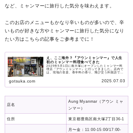
など、ミャンマーに旅行した気分を味わえます。
このお店のメニューもかなり辛いものが多いので、辛
いものが好きな方やミャンマーに旅行した気分になり
たい方はこちらの記事をご参考までに！
え、ここ海外？『アウンミャンマー』で人生
初のミャンマー料理食べてきた
2025年5月1日に南大塚にオープンしたミャンマー料
理店『アウンミャンマー』に行ってきました。店内で
は、現地の音楽、香辛料の香り、飛び交う外国語での
会話など、現地感満載の様子となっております。今回
はガパオチャーハンと串焼きを注文しました。中には
2025.07.03
gotsuka.com
唐辛子がたっぷり入っていて辛いもの好きな方には特
におすすめです。
Aung Myanmar（アウン ミャ
店名
ンマー）
住所
東京都豊島区南大塚2丁目36-1
月〜金：11:00-15:00/17:00-